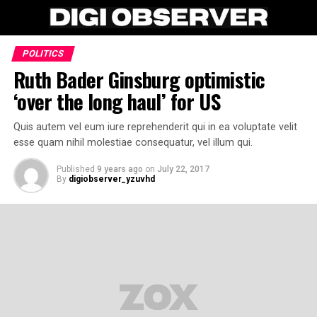
POLITICS
Ruth Bader Ginsburg optimistic
‘over the long haul’ for US
Quis autem vel eum iure reprehenderit qui in ea voluptate velit
esse quam nihil molestiae consequatur, vel illum qui.
Published
9 years ago
on
July 22, 2017
By
digiobserver_yzuvhd