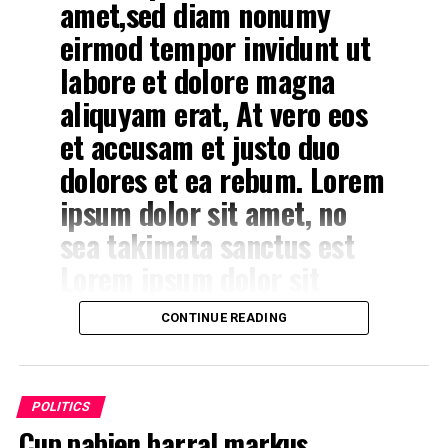
Lorem ipsum dolor sit
amet,sed diam nonumy
amet. no sea takimata
eirmod tempor invidunt ut
sanctus est Lorem ipsum
labore et dolore magna
dolor sit amet. sed diam
aliquyam erat, At vero eos
voluptua.
et accusam et justo duo
dolores et ea rebum. Lorem
ipsum dolor sit amet, no
sea takimata sanctus est
Lorem ipsum dolor sit
amet. Stet clita kasd
CONTINUE READING
gubergren, no sea takimata
sanctus est Lorem ipsum
dolor sit amet. no sea
POLITICS
takimata sanctus est
Cup pabien barral markus