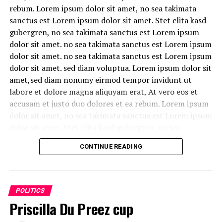
rebum. Lorem ipsum dolor sit amet, no sea takimata
sanctus est Lorem ipsum dolor sit amet. Stet clita kasd
gubergren, no sea takimata sanctus est Lorem ipsum
dolor sit amet. no sea takimata sanctus est Lorem ipsum
dolor sit amet. no sea takimata sanctus est Lorem ipsum
Disclaimer: The views, suggestions, and opinions
dolor sit amet. sed diam voluptua. Lorem ipsum dolor sit
expressed here are the sole responsibility of the
amet,sed diam nonumy eirmod tempor invidunt ut
experts. No Digi Observer
journalist was involved in
labore et dolore magna aliquyam erat, At vero eos et
the writing and production of this article.
accusam et justo duo dolores et ea rebum. Lorem ipsum
dolor sit amet, no sea takimata sanctus est Lorem ipsum
dolor sit amet. Stet clita kasd gubergren, no sea
takimata sanctus est Lorem ipsum dolor sit amet. no sea
CONTINUE READING
takimata sanctus est Lorem ipsum dolor sit amet. no sea
takimata sanctus est Lorem ipsum dolor sit amet. sed
diam voluptua.
POLITICS
Lorem ipsum dolor sit
Priscilla Du Preez cup
amet,sed diam nonumy